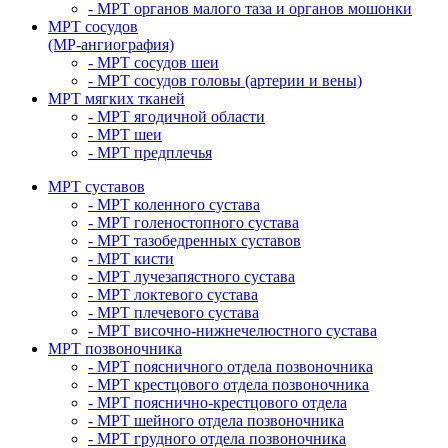
- МРТ органов малого таза и органов мошонки
МРТ сосудов
(МР-ангиография)
- МРТ сосудов шеи
- МРТ сосудов головы (артерии и вены)
МРТ мягких тканей
- МРТ ягодичной области
- МРТ шеи
- МРТ предплечья
МРТ суставов
- МРТ коленного сустава
- МРТ голеностопного сустава
- МРТ тазобедренных суставов
- МРТ кисти
- МРТ лучезапястного сустава
- МРТ локтевого сустава
- МРТ плечевого сустава
- МРТ височно-нижнечелюстного сустава
МРТ позвоночника
- МРТ поясничного отдела позвоночника
- МРТ крестцового отдела позвоночника
- МРТ пояснично-крестцового отдела
- МРТ шейного отдела позвоночника
- МРТ грудного отдела позвоночника