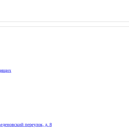
идящих
еденовский переулок, д. 8