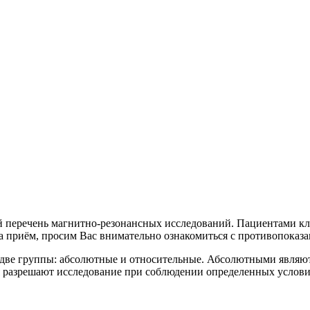
еречень магнитно-резонансных исследований. Пациентами клин
 на приём, просим Вас внимательно ознакомиться с противопоказ
две группы: абсолютные и относительные. Абсолютными являютс
 разрешают исследование при соблюдении определенных услови