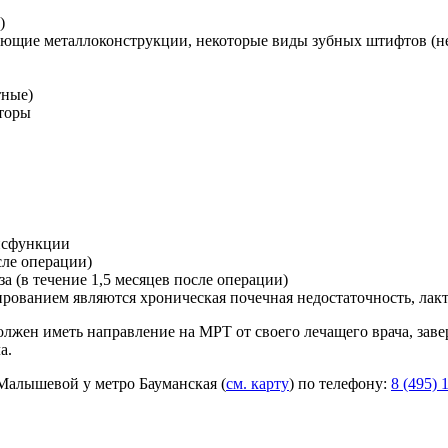
)
ющие металлоконструкции, некоторые виды зубных штифтов (н
тные)
торы
дисфункции
сле операции)
 (в течение 1,5 месяцев после операции)
ованием являются хроническая почечная недостаточность, лакта
лжен иметь направление на МРТ от своего лечащего врача, заве
а.
Малышевой у метро Бауманская (
см. карту
) по телефону:
8 (495) 