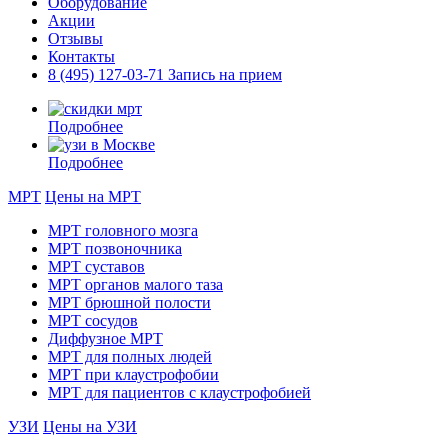
Оборудование
Акции
Отзывы
Контакты
8 (495) 127-03-71
Запись на прием
Подробнее
Подробнее
МРТ
Цены на МРТ
МРТ головного мозга
МРТ позвоночника
МРТ суставов
МРТ органов малого таза
МРТ брюшной полости
МРТ сосудов
Диффузное МРТ
МРТ для полных людей
МРТ при клаустрофобии
МРТ для пациентов с клаустрофобией
УЗИ
Цены на УЗИ