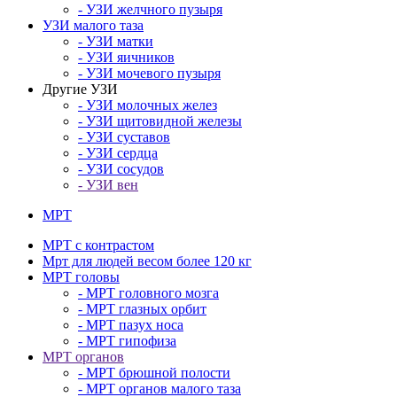
- УЗИ желчного пузыря
УЗИ малого таза
- УЗИ матки
- УЗИ яичников
- УЗИ мочевого пузыря
Другие УЗИ
- УЗИ молочных желез
- УЗИ щитовидной железы
- УЗИ суставов
- УЗИ сердца
- УЗИ сосудов
- УЗИ вен
МРТ
МРТ с контрастом
Мрт для людей весом более 120 кг
МРТ головы
- МРТ головного мозга
- МРТ глазных орбит
- МРТ пазух носа
- МРТ гипофиза
МРТ органов
- МРТ брюшной полости
- МРТ органов малого таза